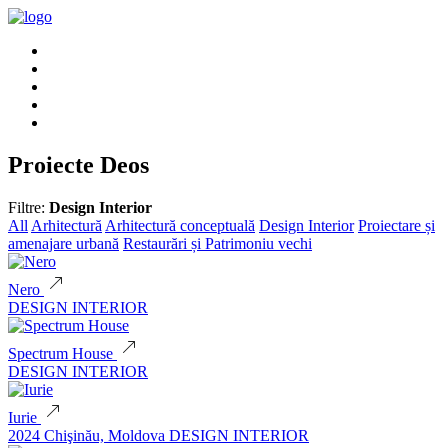
DESPRE NOI
SERVICII
PROIECTE
Contactați-ne
ENG
Proiecte Deos
Filtre:
Design Interior
All
Arhitectură
Arhitectură conceptuală
Design Interior
Proiectare și
amenajare urbană
Restaurări și Patrimoniu vechi
Nero
DESIGN INTERIOR
Spectrum House
DESIGN INTERIOR
Iurie
2024
Chişinău, Moldova
DESIGN INTERIOR